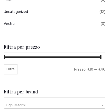
Plaid
(0)
Uncategorized
(12)
Vestiti
(0)
Filtra per prezzo
Filtra
Prezzo
Prezzo
Prezzo:
€10
—
€40
Min
Max
Filtra per brand
Ogni Marchi