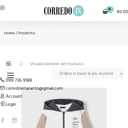
0
€
0.00
OUTLET
BAMBINA
BAMBINO
Home
/ Prodotto
PIGIAMI E HOMEWEAR
COSTUMI E MODA MARE
Visualizzazione del risultato
099 736 9188
corredointaranto@gmail.com
Account
Login