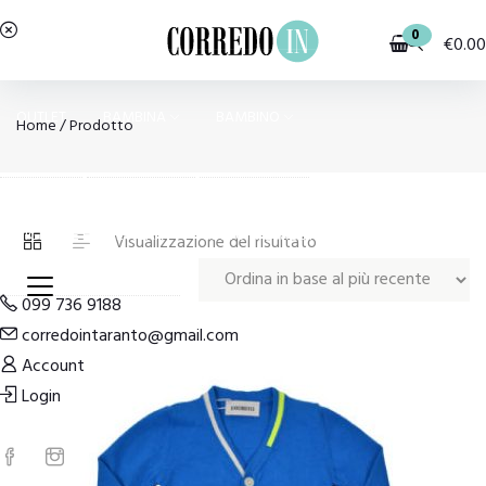
0
€
0.00
OUTLET
BAMBINA
BAMBINO
Home
/ Prodotto
PIGIAMI E HOMEWEAR
COSTUMI E MODA MARE
Visualizzazione del risultato
099 736 9188
corredointaranto@gmail.com
Account
Login