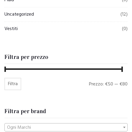
Plaid
(0)
Uncategorized
(12)
Vestiti
(0)
Filtra per prezzo
Filtra
Prezzo
Prezzo
Prezzo:
€50
—
€80
Min
Max
Filtra per brand
Ogni Marchi