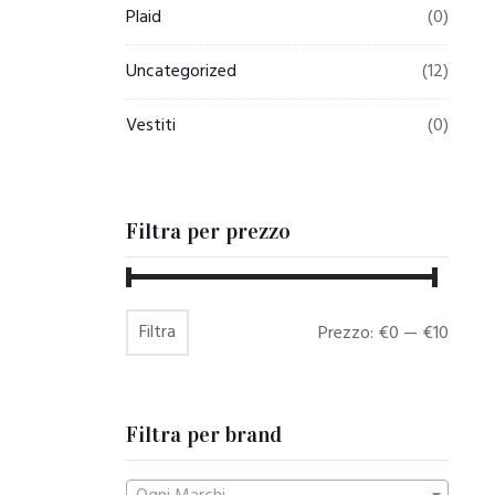
Plaid
(0)
Uncategorized
(12)
Vestiti
(0)
Filtra per prezzo
Filtra
Prezzo
Prezzo
Prezzo:
€0
—
€10
Min
Max
Filtra per brand