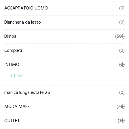
ACCAPPATOIO UOMO
(0)
Biancheria da letto
(0)
Bimba
(581)
Completi
(0)
INTIMO
(0)
(0)
Intimo
manica lunga estate 26
(0)
MODA MARE
(26)
OUTLET
(33)