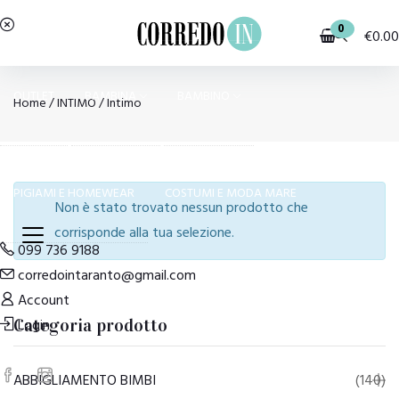
0
€
0.00
OUTLET
BAMBINA
BAMBINO
Home
/
INTIMO
/ Intimo
PIGIAMI E HOMEWEAR
COSTUMI E MODA MARE
Non è stato trovato nessun prodotto che
corrisponde alla tua selezione.
099 736 9188
corredointaranto@gmail.com
Account
Login
Categoria prodotto
ABBIGLIAMENTO BIMBI
(140)