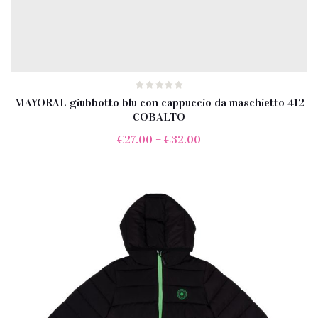
MAYORAL giubbotto blu con cappuccio da maschietto 412
COBALTO
€
27.00
–
€
32.00