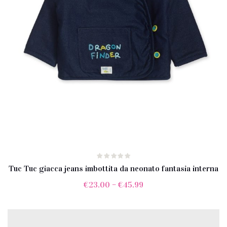
Tuc Tuc giacca jeans imbottita da neonato fantasia interna
€
23.00
–
€
45.99