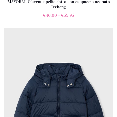
MAYORAL Giaccone pellicciotto con cappuccio neonato
Iceberg
€
40.00
–
€
55.95