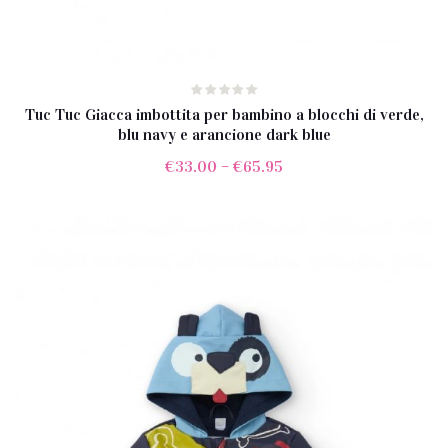
Tuc Tuc Giacca imbottita per bambino a blocchi di verde,
blu navy e arancione dark blue
€
33.00
–
€
65.95