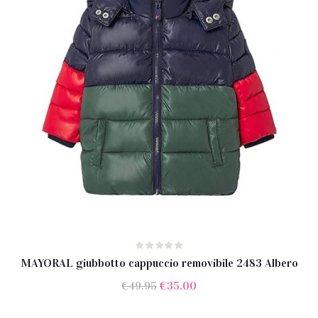
MAYORAL giubbotto cappuccio removibile 2483 Albero
Il
Il
€
49.95
€
35.00
prezzo
prezzo