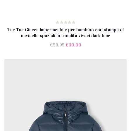
Tuc Tuc Giacca impermeabile per bambino con stampa di
navicelle spaziali in tonalità vivaci dark blue
Il
Il
€
59.95
€
30.00
prezzo
prezzo
originale
attuale
era:
è:
€59.95.
€30.00.