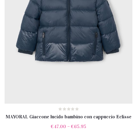
MAYORAL Giaccone lucido bambino con cappuccio Eclisse
€
47.00
–
€
65.95