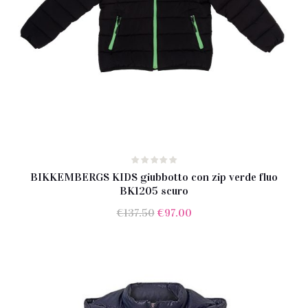
BIKKEMBERGS KIDS giubbotto con zip verde fluo
BK1205 scuro
Il
Il
€
137.50
€
97.00
prezzo
prezzo
originale
attuale
era:
è:
€137.50.
€97.00.