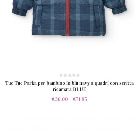
Tuc Tuc Parka per bambino in blu navy a quadri con scritta
ricamata BLUE
€
36.00
–
€
71.95