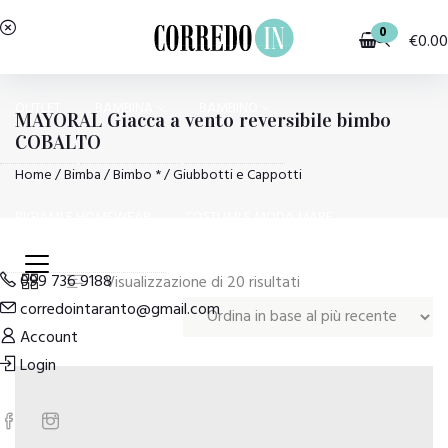
0
€
0.00
OUTLET
BAMBINA
BAMBINO
MAYORAL Giacca a vento reversibile bimbo
COBALTO
Home
/
Bimba
/
Bimbo *
/ Giubbotti e Cappotti
PIGIAMI E HOMEWEAR
COSTUMI E MODA MARE
099 736 9188
Ordina
Visualizzazione di 20 risultati
corredointaranto@gmail.com
in
Account
base
Login
al
più
recente