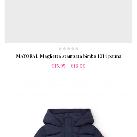
MAYORAL Maglietta stampata bimbo 1014 panna
€
15.95
–
€
16.00