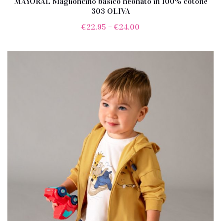
MAYORAL Maglioncino basico neonato in 100% cotone
303 OLIVA
€
22.95
–
€
24.00