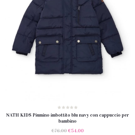
NATH KIDS Piumino imbottito blu navy con cappuccio per
bambino
Il
Il
€
76.00
€
54.00