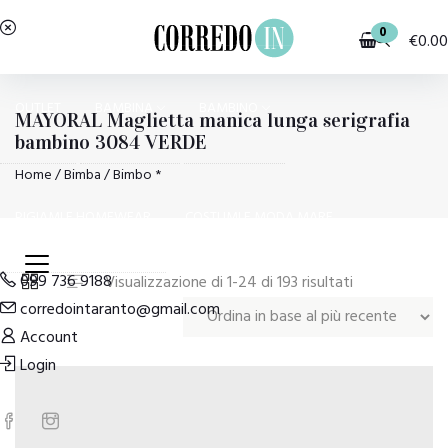
0
€
0.00
OUTLET
BAMBINA
BAMBINO
MAYORAL Maglietta manica lunga serigrafia
bambino 3084 VERDE
Home
/
Bimba
/ Bimbo *
PIGIAMI E HOMEWEAR
COSTUMI E MODA MARE
099 736 9188
Ordina
Visualizzazione di 1-24 di 193 risultati
corredointaranto@gmail.com
in
Account
base
Login
al
più
recente