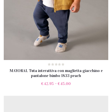
MAYORAL Tuta interattiva con maglietta giacchino e
pantalone bimbo 1833 peach
€
42.95
–
€
45.00