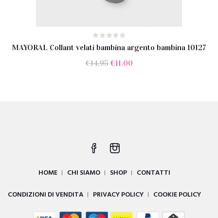
MAYORAL Collant velati bambina argento bambina 10127
Il
Il
€
14.95
€
11.00
prezzo
prezzo
originale
attuale
era:
è:
€14.95.
€11.00.
HOME
CHI SIAMO
SHOP
CONTATTI
CONDIZIONI DI VENDITA
PRIVACY POLICY
COOKIE POLICY