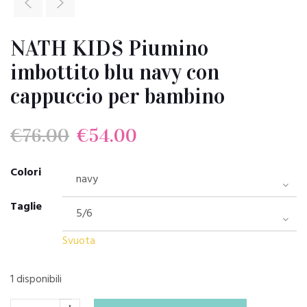
NATH KIDS Piumino
imbottito blu navy con
cappuccio per bambino
Il
Il
€
76.00
€
54.00
prezzo
prezzo
Colori
originale
attuale
Taglie
era:
è:
Svuota
€76.00.
€54.00.
1 disponibili