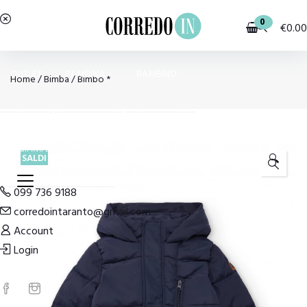
0
€
0.00
OUTLET
BAMBINA
BAMBINO
Home
/
Bimba
/
Bimbo *
PIGIAMI E HOMEWEAR
COSTUMI E MODA MARE
SALDI
🔍
099 736 9188
corredointaranto@gmail.com
Account
Login