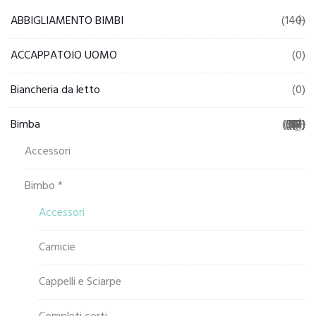
ABBIGLIAMENTO BIMBI
(140)
ACCAPPATOIO UOMO
(0)
Biancheria da letto
(0)
Bimba
(581)
(193)
(20)
(57)
(25)
(26)
(57)
(41)
(18)
(12)
(19)
(11)
(11)
(7)
(2)
(2)
(5)
(2)
(0)
(2)
(2)
(2)
(2)
(0)
(0)
(1)
Accessori
Bimbo *
Accessori
Camicie
Cappelli e Sciarpe