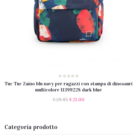
Tuc Tuc Zaino blu navy per ragazzi con stampa di dinosauri
multicolore 11399228 dark blue
Il
Il
€
29.95
€
21.00
prezzo
prezzo
originale
attuale
era:
è:
Categoria prodotto
€29.95.
€21.00.