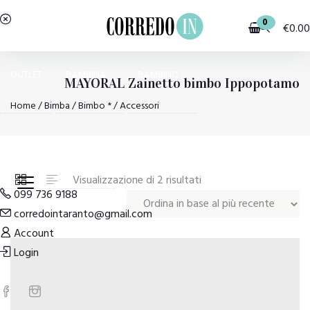
0
€
0.00
OUTLET
BAMBINA
BAMBINO
MAYORAL Zainetto bimbo Ippopotamo
Home
/
Bimba
/
Bimbo *
/ Accessori
PIGIAMI E HOMEWEAR
COSTUMI E MODA MARE
Ordina
Visualizzazione di 2 risultati
099 736 9188
in
corredointaranto@gmail.com
base
Account
al
Login
più
recente