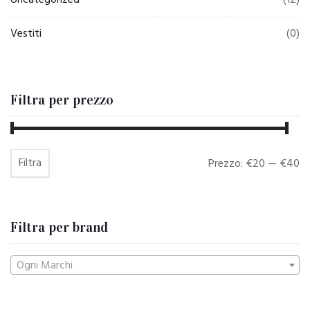
Vestiti
(0)
Filtra per prezzo
Filtra
Prezzo
Prezzo
Prezzo:
€20
—
€40
Min
Max
Filtra per brand
Ogni Marchi