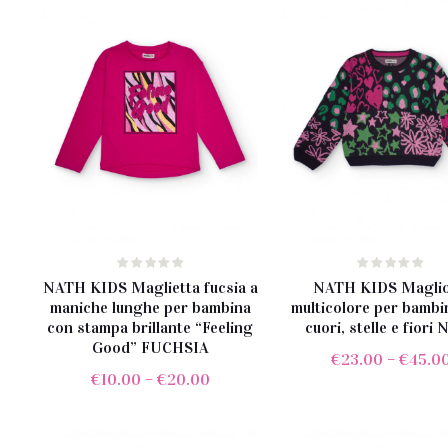
€76.00.
€54.00.
NATH KIDS Maglietta fucsia a
NATH KIDS Magli
maniche lunghe per bambina
multicolore per bambi
con stampa brillante “Feeling
cuori, stelle e fiori
Good” FUCHSIA
€
23.00
–
€
45.0
€
10.00
–
€
20.00