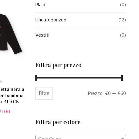
Plaid
(0)
Uncategorized
(12)
Vestiti
(0)
Filtra per prezzo
tta nera a
Filtra
Prezzo
Prezzo
Prezzo:
€0
—
€60
er bambina
sa BLACK
Min
Max
19.00
Filtra per colore