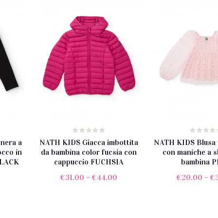
nera a
NATH KIDS Giacca imbottita
NATH KIDS Blusa i
occo in
da bambina color fucsia con
con maniche a s
BLACK
cappuccio FUCHSIA
bambina 
0
€
31.00
–
€
44.00
€
20.00
–
€