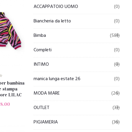
ACCAPPATOIO UOMO
(0)
Biancheria da letto
(0)
Bimba
(581)
Completi
(0)
INTIMO
(0)
manica lunga estate 26
(0)
per bambina
e stampa
MODA MARE
(26)
olore LILAC
38.00
OUTLET
(33)
PIGIAMERIA
(36)