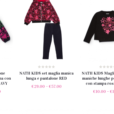
one
NATH KIDS set maglia manica
NATH KIDS Maglie
na con
lunga e pantalone RED
maniche lunghe p
 NAVY
con stampa ro
€
29.00
–
€
57.00
0
€
10.00
–
€