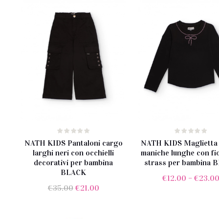
NATH KIDS Pantaloni cargo
NATH KIDS Maglietta 
larghi neri con occhielli
maniche lunghe con fi
decorativi per bambina
strass per bambina 
BLACK
€
12.00
–
€
23.0
Il
Il
€
35.00
€
21.00
prezzo
prezzo
originale
attuale