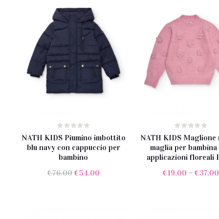
al
più
recente
NATH KIDS Piumino imbottito
NATH KIDS Maglione r
blu navy con cappuccio per
maglia per bambina
bambino
applicazioni floreali
Il
Il
€
76.00
€
54.00
€
19.00
–
€
37.0
prezzo
prezzo
originale
attuale
era:
è: