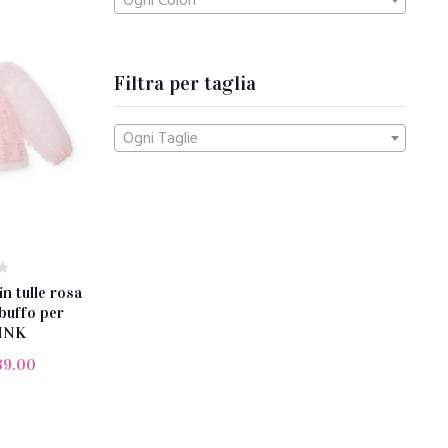
Ogni Colori
Filtra per taglia
Ogni Taglie
n tulle rosa
buffo per
PINK
39.00