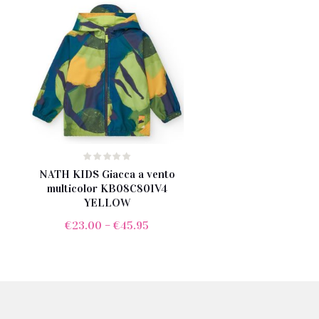
era:
è:
€35.00.
€21.00.
NATH KIDS Giacca a vento
multicolor KB08C801V4
YELLOW
€
23.00
–
€
45.95