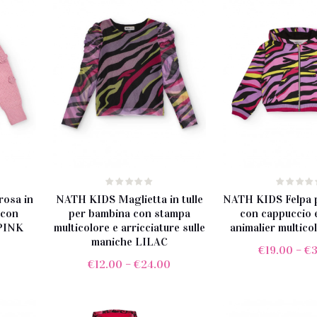
osa in
NATH KIDS Maglietta in tulle
NATH KIDS Felpa 
 con
per bambina con stampa
con cappuccio 
 PINK
multicolore e arricciature sulle
animalier multic
maniche LILAC
0
€
19.00
–
€
€
12.00
–
€
24.00