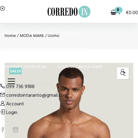
0
€
0.00
OUTLET
BAMBINA
BAMBINO
Home
/
MODA MARE
/
Uomo
PIGIAMI E HOMEWEAR
COSTUMI E MODA MARE
SALDI
🔍
099 736 9188
corredointaranto@gmail.com
Account
Login