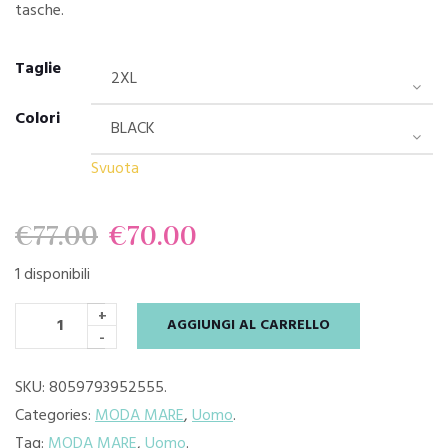
tasche.
Taglie
Colori
Svuota
Il
Il
€
77.00
€
70.00
1 disponibili
prezzo
prezzo
+
AGGIUNGI AL CARRELLO
originale
attuale
-
era:
è:
SKU:
8059793952555
.
Categories:
MODA MARE
,
Uomo
.
€77.00.
€70.00.
Tag:
MODA MARE
,
Uomo
.