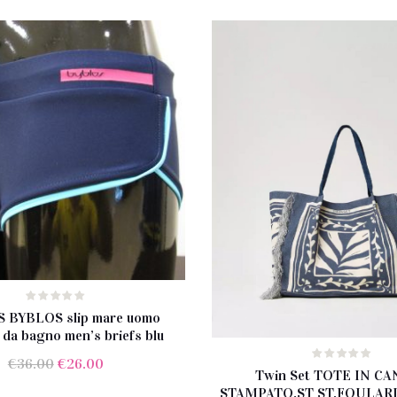
 BYBLOS slip mare uomo
da bagno men’s briefs blu
Il
Il
€
36.00
€
26.00
Twin Set TOTE IN C
prezzo
prezzo
STAMPATO.ST ST.FOULAR