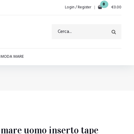
0
Login / Register
€
0.00
E MODA MARE
are uomo inserto tape