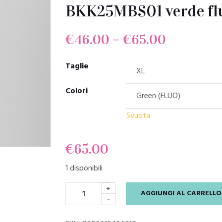
BKK25MBS01 verde fl
€
46.00
–
€
65.00
Taglie
Colori
Svuota
€
65.00
1 disponibili
+
AGGIUNGI AL CARRELLO
-