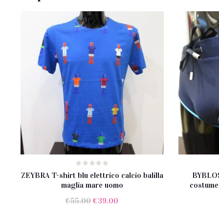
ZEYBRA T-shirt blu elettrico calcio balilla
BYBLOS
maglia mare uomo
costume 
Il
Il
€
55.00
€
39.00
prezzo
prezzo