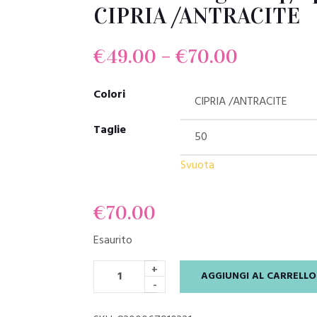
CIPRIA /ANTRACITE
€
49.00
–
€
70.00
Colori
Taglie
Svuota
€
70.00
Esaurito
+
AGGIUNGI AL CARRELLO
-