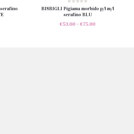
serafino
BISBIGLI Pigiama morbido p/l m/l
TE
serafino BLU
€
53.00
–
€
75.00