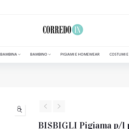
BAMBINA
BAMBINO
PIGIAMI E HOMEWEAR
COSTUMI 
🔍
BISBIGLI Pigiama p/l p