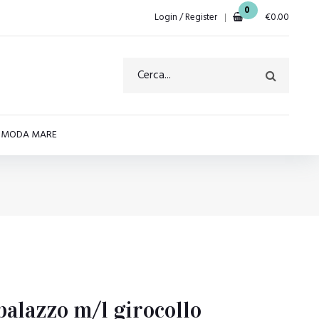
0
Login / Register
€
0.00
E MODA MARE
alazzo m/l girocollo