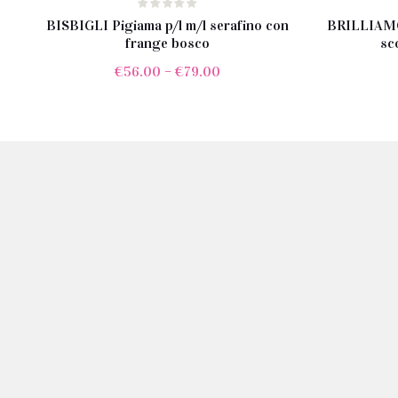
BISBIGLI Pigiama p/l m/l serafino con
BRILLIAMO 
frange bosco
sc
€
56.00
–
€
79.00