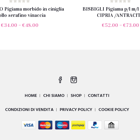
Pigiama morbido in ciniglia
BISBIGLI Pigiama p/l m/l 
ollo serafino vinaccia
CIPRIA /ANTRACI
€
34.00
–
€
48.00
€
52.00
–
€
73.00
HOME
CHI SIAMO
SHOP
CONTATTI
CONDIZIONI DI VENDITA
PRIVACY POLICY
COOKIE POLICY