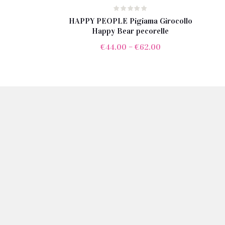
HAPPY PEOPLE Pigiama Girocollo
Happy Bear pecorelle
€
44.00
–
€
62.00