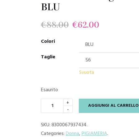
BLU
Il
Il
€
88.00
€
62.00
prezzo
prezzo
Colori
originale
attuale
Taglie
era:
è:
Svuota
€88.00.
€62.00.
Esaurito
+
AGGIUNGI AL CARRELLO
-
SKU:
8300067937434
.
Categories:
Donna
,
PIGIAMERIA
.