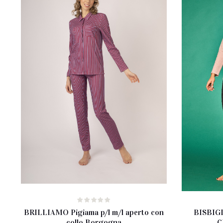
BRILLIAMO Pigiama p/l m/l aperto con
BISBIGL
collo Borgogna
C