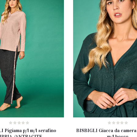
I Pigiama p/l m/l serafino
BISBIGLI Giacca da camera 
IPRIA /ANTRACITE
m/l bosco