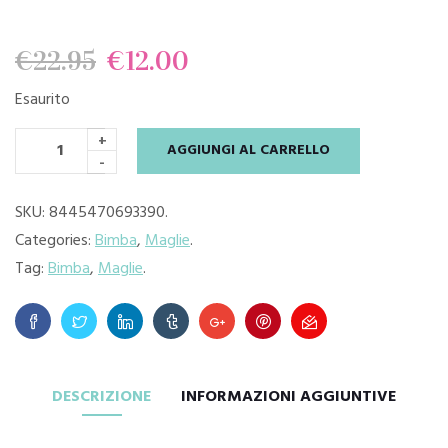
Il
Il
€
22.95
€
12.00
Esaurito
prezzo
prezzo
+
AGGIUNGI AL CARRELLO
originale
attuale
-
era:
è:
SKU:
8445470693390
.
Categories:
Bimba
,
Maglie
.
€22.95.
€12.00.
Tag:
Bimba
,
Maglie
.
DESCRIZIONE
INFORMAZIONI AGGIUNTIVE