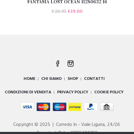
FANTASIA LOST OCEAN 11280632 16
Il
Il
€
26.95
€
19.00
prezzo
prezzo
originale
attuale
era:
è:
€26.95.
€19.00.
HOME
CHI SIAMO
SHOP
CONTATTI
CONDIZIONI DI VENDITA
PRIVACY POLICY
COOKIE POLICY
Copyright © 2025 | Corredo In - Viale Liguria, 24/26
Taranto | P. Iva 03135490732