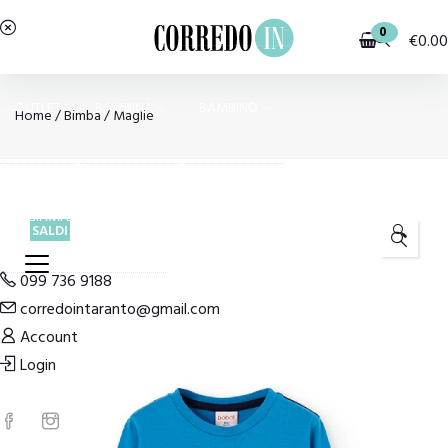
0
€
0.00
OUTLET
BAMBINA
BAMBINO
Home
/
Bimba
/
Maglie
PIGIAMI E HOMEWEAR
COSTUMI E MODA MARE
SALDI
🔍
099 736 9188
corredointaranto@gmail.com
Account
Login