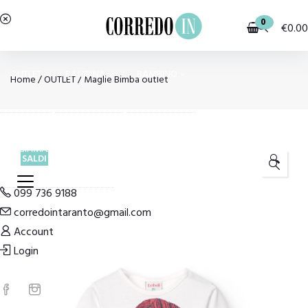
0
€
0.00
OUTLET
BAMBINA
BAMBINO
Home
/
OUTLET
/
Maglie Bimba outlet
PIGIAMI E HOMEWEAR
COSTUMI E MODA MARE
SALDI
🔍
099 736 9188
corredointaranto@gmail.com
Account
Login