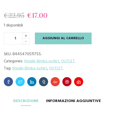
Il
Il
€
22.95
€
17.00
1 disponibili
prezzo
prezzo
+
AGGIUNGI AL CARRELLO
originale
attuale
-
era:
è:
SKU:
8445470511755
.
Categories:
Maglie Bimba outlet
,
OUTLET
.
€22.95.
€17.00.
Tag:
Maglie Bimba outlet
,
OUTLET
.
DESCRIZIONE
INFORMAZIONI AGGIUNTIVE