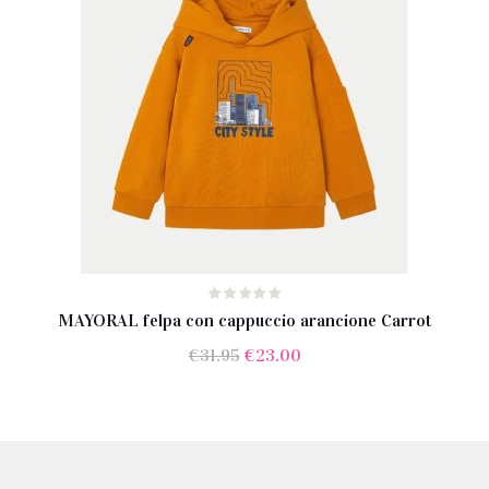
MAYORAL felpa con cappuccio arancione Carrot
Il
Il
€
31.95
€
23.00
prezzo
prezzo
originale
attuale
era:
è:
€31.95.
€23.00.