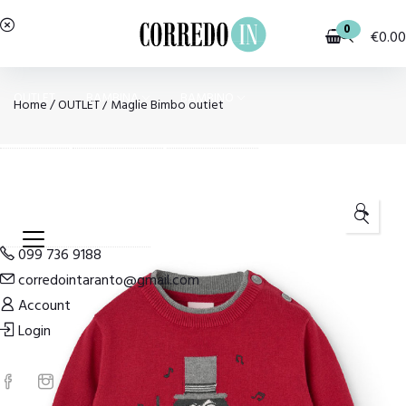
0
€
0.00
OUTLET
BAMBINA
BAMBINO
Home
/
OUTLET
/
Maglie Bimbo outlet
PIGIAMI E HOMEWEAR
COSTUMI E MODA MARE
🔍
099 736 9188
corredointaranto@gmail.com
Account
Login