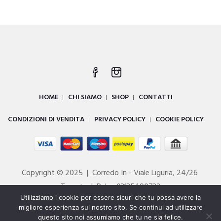
originale
attuale
era:
è:
€29.95.
€21.00.
HOME
CHI SIAMO
SHOP
CONTATTI
CONDIZIONI DI VENDITA
PRIVACY POLICY
COOKIE POLICY
Copyright © 2025 | Corredo In - Viale Liguria, 24/26
Taranto | P. Iva 03135490732
Utilizziamo i cookie per essere sicuri che tu possa avere la
Powered by
DIGITALL
migliore esperienza sul nostro sito. Se continui ad utilizzare
questo sito noi assumiamo che tu ne sia felice.