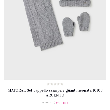
MAYORAL Set cappello sciarpa e guanti neonata 10106
ARGENTO
Il
Il
€
29.95
€
21.00
prezzo
prezzo