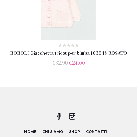
BOBOLI Giacchetta tricot per bimba 103048 ROSATO
Il
Il
€
32.90
€
24.00
prezzo
prezzo
originale
attuale
era:
è:
€32.90.
€24.00.
HOME
CHI SIAMO
SHOP
CONTATTI