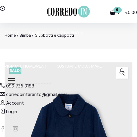
0
€
0.00
OUTLET
BAMBINA
BAMBINO
Home
/
Bimba
/
Giubbotti e Cappotti
PIGIAMI E HOMEWEAR
COSTUMI E MODA MARE
SALDI
🔍
099 736 9188
corredointaranto@gmail.com
Account
Login