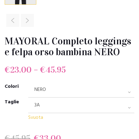
MAYORAL Completo leggings
e felpa orso bambina NERO
€
23.00
–
€
45.95
Colori
Taglie
Svuota
Il
Il
€
45.95
€
33.00