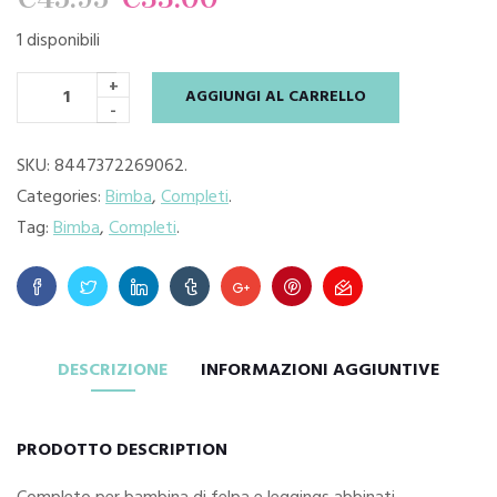
1 disponibili
prezzo
prezzo
+
AGGIUNGI AL CARRELLO
originale
attuale
-
era:
è:
SKU:
8447372269062
.
Categories:
Bimba
,
Completi
.
€45.95.
€33.00.
Tag:
Bimba
,
Completi
.
DESCRIZIONE
INFORMAZIONI AGGIUNTIVE
PRODOTTO DESCRIPTION