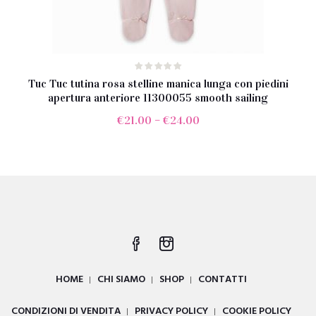
Tuc Tuc tutina rosa stelline manica lunga con piedini
apertura anteriore 11300055 smooth sailing
€
21.00
–
€
24.00
HOME
CHI SIAMO
SHOP
CONTATTI
CONDIZIONI DI VENDITA
PRIVACY POLICY
COOKIE POLICY