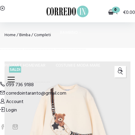
0
€
0.00
OUTLET
BAMBINA
BAMBINO
Home
/
Bimba
/
Completi
PIGIAMI E HOMEWEAR
COSTUMI E MODA MARE
SALDI
🔍
099 736 9188
corredointaranto@gmail.com
Account
Login