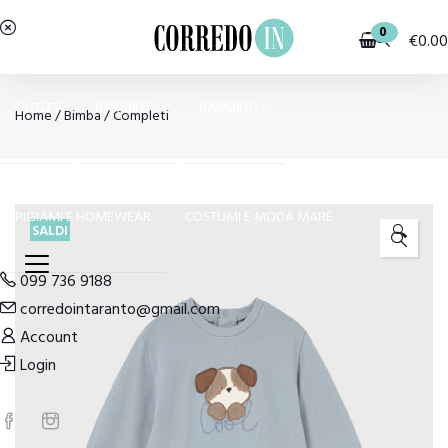
0
€
0.00
OUTLET
BAMBINA
BAMBINO
Home
/
Bimba
/
Completi
PIGIAMI E HOMEWEAR
COSTUMI E MODA MARE
SALDI
🔍
099 736 9188
corredointaranto@gmail.com
Account
Login