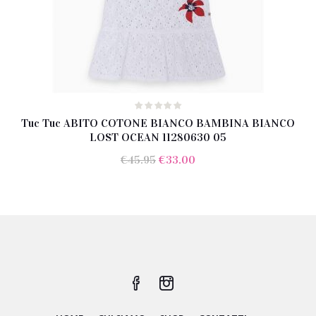
Tuc Tuc ABITO COTONE BIANCO BAMBINA BIANCO
LOST OCEAN 11280630 05
Il
Il
€
45.95
€
33.00
prezzo
prezzo
originale
attuale
era:
è:
€45.95.
€33.00.