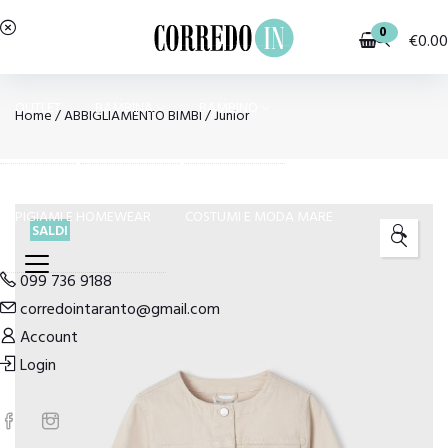
0
€
0.00
OUTLET
BAMBINA
BAMBINO
Home
/
ABBIGLIAMENTO BIMBI
/
Junior
PIGIAMI E HOMEWEAR
COSTUMI E MODA MARE
SALDI
🔍
099 736 9188
corredointaranto@gmail.com
Account
Login