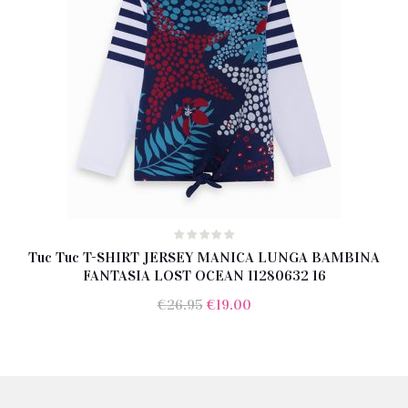
Tuc Tuc T-SHIRT JERSEY MANICA LUNGA BAMBINA
FANTASIA LOST OCEAN 11280632 16
Il
Il
€
26.95
€
19.00
prezzo
prezzo
originale
attuale
era:
è:
€26.95.
€19.00.