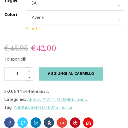
Taglie
Colori
Svuota
Il
Il
€
45.95
€
42.00
1 disponibili
prezzo
prezzo
+
AGGIUNGI AL CARRELLO
originale
attuale
-
era:
è:
SKU:
8445445685832
.
Categories:
ABBIGLIAMENTO BIMBI
,
Junior
.
€45.95.
€42.00.
Tag:
ABBIGLIAMENTO BIMBI
,
Junior
.