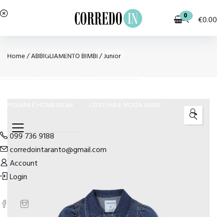
0
€
0.00
OUTLET
BAMBINA
BAMBINO
Home
/
ABBIGLIAMENTO BIMBI
/
Junior
PIGIAMI E HOMEWEAR
COSTUMI E MODA MARE
🔍
099 736 9188
corredointaranto@gmail.com
Account
Login