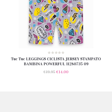
Tuc Tuc LEGGINGS CICLISTA JERSEY STAMPATO
BAMBINA POWERFUL 11280735 09
Il
Il
€
19.95
€
14.00
prezzo
prezzo
originale
attuale
era:
è:
€19.95.
€14.00.