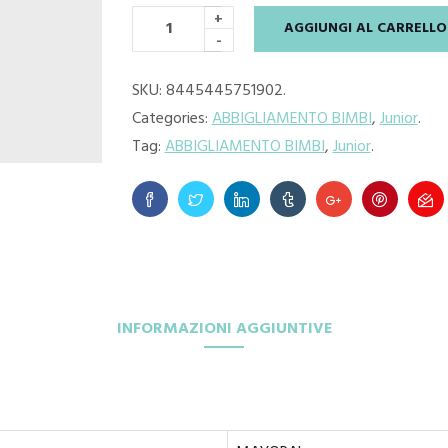
+
AGGIUNGI AL CARRELLO
originale
attuale
-
era:
è:
SKU:
8445445751902
.
Categories:
ABBIGLIAMENTO BIMBI
,
Junior
.
€9.95.
€9.00.
Tag:
ABBIGLIAMENTO BIMBI
,
Junior
.
INFORMAZIONI AGGIUNTIVE