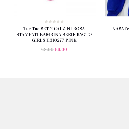
Tuc Tuc SET 2 CALZINI ROSA
NASA fe
STAMPATI BAMBINA SERIE KYOTO
GIRLS 11310277 PINK
Il
Il
€
8.00
€
6.00
prezzo
prezzo
originale
attuale
era:
è:
€8.00.
€6.00.