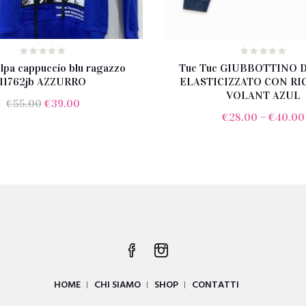
lpa cappuccio blu ragazzo
Tuc Tuc GIUBBOTTINO D
11762jb AZZURRO
ELASTICIZZATO CON RI
VOLANT AZUL
Il
Il
€
55.00
€
39.00
€
28.00
–
€
40.00
prezzo
prezzo
originale
attuale
era:
è:
€55.00.
€39.00.
HOME
CHI SIAMO
SHOP
CONTATTI