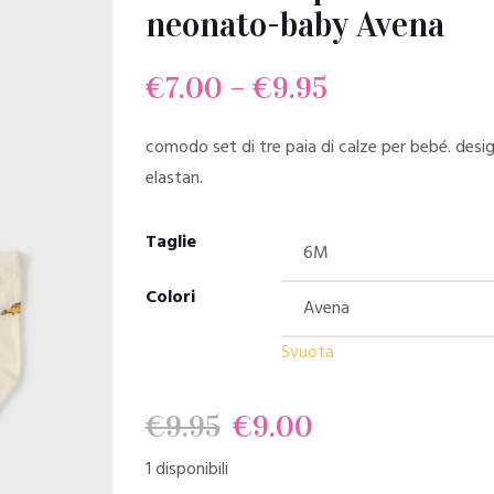
neonato-baby Avena
€
7.00
–
€
9.95
comodo set di tre paia di calze per bebé. d
elastan.
Taglie
Colori
Svuota
Il
Il
€
9.95
€
9.00
1 disponibili
prezzo
prezzo