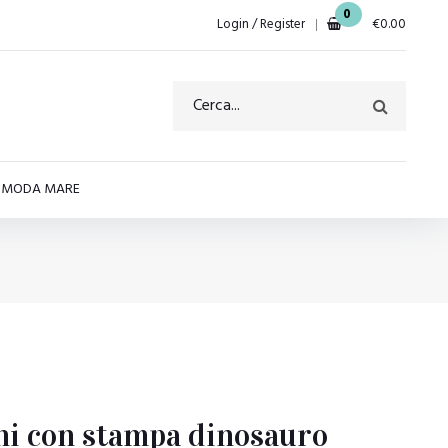
0
Login / Register
€
0.00
E MODA MARE
i con stampa dinosauro