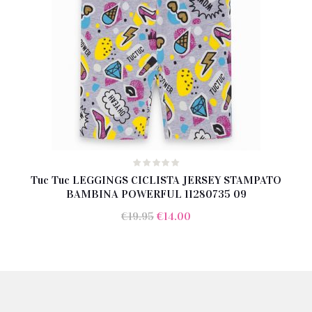
Tuc Tuc LEGGINGS CICLISTA JERSEY STAMPATO
BAMBINA POWERFUL 11280735 09
Il
Il
€
19.95
€
14.00
prezzo
prezzo
originale
attuale
era:
è:
€19.95.
€14.00.