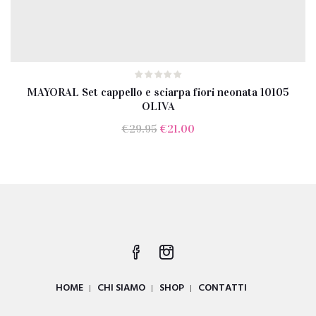
MAYORAL Set cappello e sciarpa fiori neonata 10105
OLIVA
Il
Il
€
29.95
€
21.00
prezzo
prezzo
originale
attuale
era:
è:
€29.95.
€21.00.
HOME
CHI SIAMO
SHOP
CONTATTI