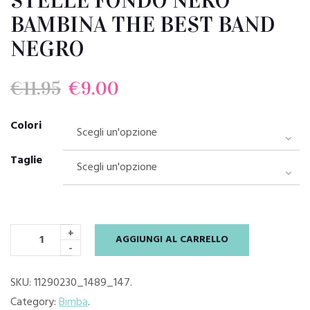
STELLE FONDO NERO
BAMBINA THE BEST BAND
NEGRO
Il
Il
€
11.95
€
9.00
prezzo
prezzo
Colori
originale
attuale
Taglie
era:
è:
€11.95.
€9.00.
+
AGGIUNGI AL CARRELLO
-
SKU:
11290230_1489_147
.
Category:
Bimba
.