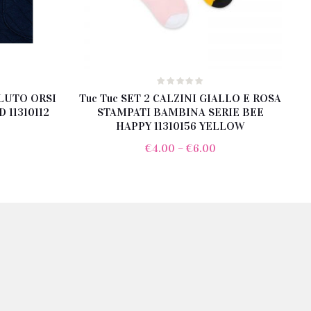
LLUTO ORSI
Tuc Tuc SET 2 CALZINI GIALLO E ROSA
 11310112
STAMPATI BAMBINA SERIE BEE
HAPPY 11310156 YELLOW
€
4.00
–
€
6.00
rezzo
e
ttuale
:
21.00.