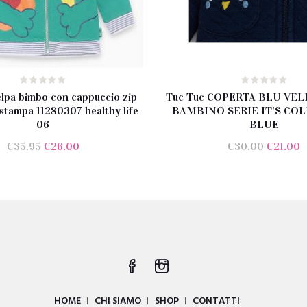
lpa bimbo con cappuccio zip
Tuc Tuc COPERTA BLU VE
stampa 11280307 healthy life
BAMBINO SERIE IT’S COLD
06
BLUE
Il
Il
Il
Il
€
35.95
€
26.00
€
30.00
€
21.00
prezzo
prezzo
prezzo
p
originale
attuale
original
a
era:
è:
era:
è
€35.95.
€26.00.
€30.00.
€
HOME
CHI SIAMO
SHOP
CONTATTI