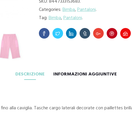
SKU:
8447333153683
.
Categories:
Bimba
,
Pantaloni
.
Tag:
Bimba
,
Pantaloni
.
DESCRIZIONE
INFORMAZIONI AGGIUNTIVE
o alla caviglia. Tasche cargo laterali decorate con paillettes brilla