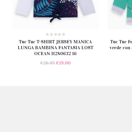
Tuc Tuc T-SHIRT JERSEY MANICA
Tuc Tuc Fe
LUNGA BAMBINA FANTASIA LOST
verde con 
OCEAN 11280632 16
Il
Il
€
26.95
€
19.00
prezzo
prezzo
originale
attuale
era:
è:
€26.95.
€19.00.