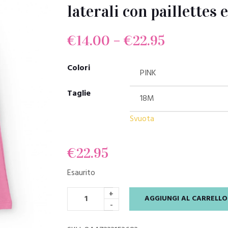
laterali con paillettes
€
14.00
–
€
22.95
Colori
Taglie
Svuota
€
22.95
Esaurito
+
AGGIUNGI AL CARRELLO
-