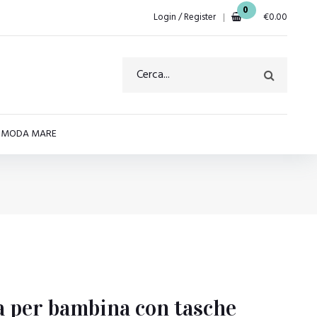
0
Login / Register
€
0.00
E MODA MARE
a per bambina con tasche