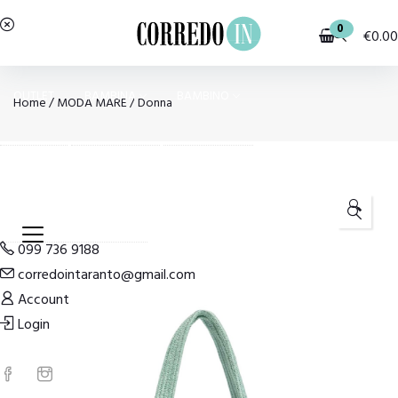
0
€
0.00
OUTLET
BAMBINA
BAMBINO
Home
/
MODA MARE
/
Donna
PIGIAMI E HOMEWEAR
COSTUMI E MODA MARE
🔍
099 736 9188
corredointaranto@gmail.com
Account
Login