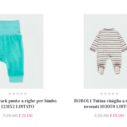
ck punto a righe per bimbo
BOBOLI Tutina ciniglia a 
123152 LISTATO
neonati 103059 LIS
Il
Il
Il
Il
€
29.90
€
21.00
€
25.90
€
19.00
prezzo
prezzo
prezzo
p