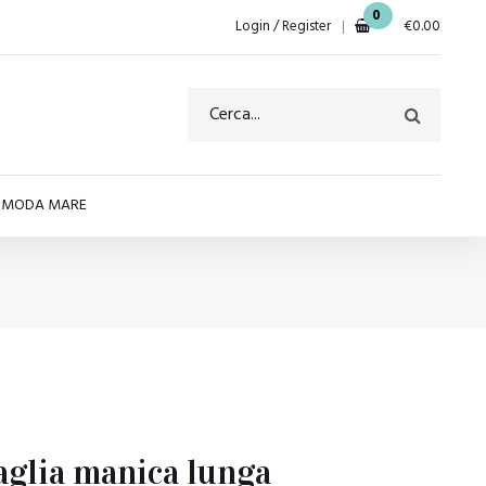
0
Login / Register
€
0.00
E MODA MARE
aglia manica lunga