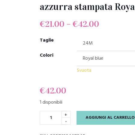
azzurra stampata Roya
€
21.00
–
€
42.00
Taglie
Colori
Svuota
€
42.00
1 disponibili
+
AGGIUNGI AL CARRELLO
-