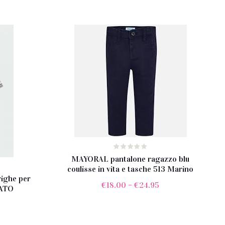
MAYORAL pantalone ragazzo blu
coulisse in vita e tasche 513 Marino
righe per
€
18.00
–
€
24.95
TATO
rezzo