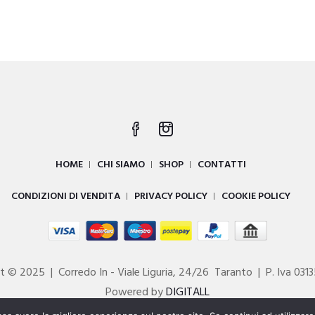
originale
attuale
original
a
era:
è:
era:
è
€29.90.
€21.00.
€25.90.
€
HOME
CHI SIAMO
SHOP
CONTATTI
CONDIZIONI DI VENDITA
PRIVACY POLICY
COOKIE POLICY
t © 2025 | Corredo In - Viale Liguria, 24/26 Taranto | P. Iva 03
Powered by
DIGITALL