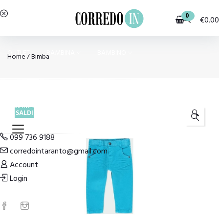
0
€
0.00
OUTLET
BAMBINA
BAMBINO
Home
/
Bimba
PIGIAMI E HOMEWEAR
COSTUMI E MODA MARE
SALDI
🔍
099 736 9188
corredointaranto@gmail.com
Account
Login