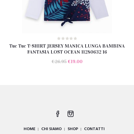
Tuc Tuc T-SHIRT JERSEY MANICA LUNGA BAMBINA
FANTASIA LOST OCEAN 11280632 16
Il
Il
€
26.95
€
19.00
prezzo
prezzo
originale
attuale
era:
è:
€26.95.
€19.00.
HOME
CHI SIAMO
SHOP
CONTATTI