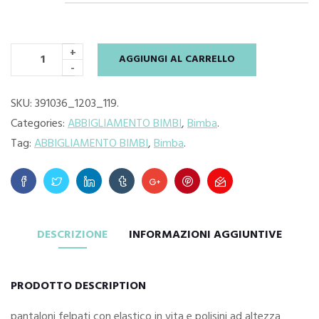
era:
è:
€15.90.
€12.00.
+
AGGIUNGI AL CARRELLO
-
SKU:
391036_1203_119
.
Categories:
ABBIGLIAMENTO BIMBI
,
Bimba
.
Tag:
ABBIGLIAMENTO BIMBI
,
Bimba
.
DESCRIZIONE
INFORMAZIONI AGGIUNTIVE
PRODOTTO DESCRIPTION
pantaloni felpati con elastico in vita e polisini ad altezza