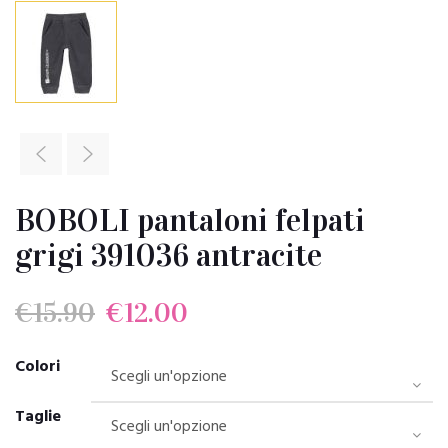
BOBOLI pantaloni felpati
grigi 391036 antracite
Il
Il
€
15.90
€
12.00
prezzo
prezzo
Colori
originale
attuale
Taglie