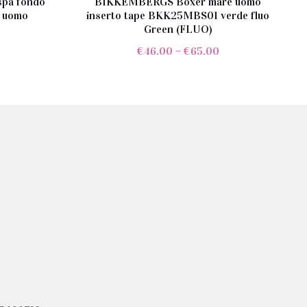
spa fondo
BIKKEMBERGS Boxer mare uomo
o uomo
inserto tape BKK25MBS01 verde fluo
Green (FLUO)
l
€
46.00
–
€
65.00
rezzo
e
ttuale
:
66.00.