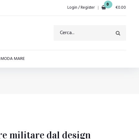
0
Login / Register
€
0.00
E MODA MARE
 militare dal design