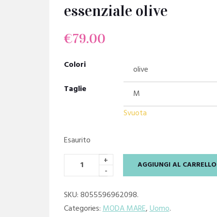
essenziale olive
€
79.00
Colori
Taglie
Svuota
Esaurito
+
AGGIUNGI AL CARRELLO
-
SKU:
8055596962098
.
Categories:
MODA MARE
,
Uomo
.