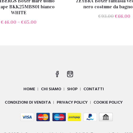
BERGS Boxer mare uomo
ZEYBRA Boxer fantasia ve
 tape BKK25MBS01 bianco
nero costume da bagn
WHITE
Il
I
€
93.00
€
66.00
€
46.00
–
€
65.00
prezzo
p
original
a
era:
è
€93.00.
€
HOME
CHI SIAMO
SHOP
CONTATTI
CONDIZIONI DI VENDITA
PRIVACY POLICY
COOKIE POLICY