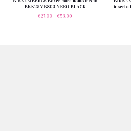
BIKKEMBERGS Boxer mare uomo medio
BIKKEM
BKK25MBS03 NERO BLACK
inserto
€
27.00
–
€
53.00