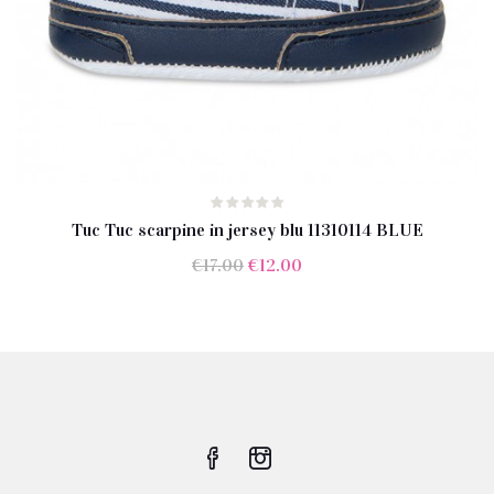
Tuc Tuc scarpine in jersey blu 11310114 BLUE
Il
Il
€
17.00
€
12.00
prezzo
prezzo
originale
attuale
era:
è:
€17.00.
€12.00.