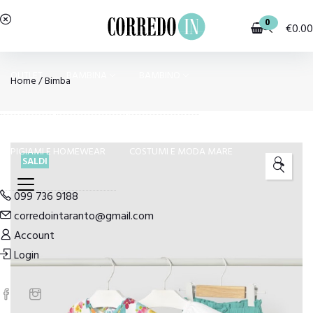
0
€
0.00
OUTLET
BAMBINA
BAMBINO
Home
/
Bimba
PIGIAMI E HOMEWEAR
COSTUMI E MODA MARE
SALDI
🔍
099 736 9188
corredointaranto@gmail.com
Account
Login