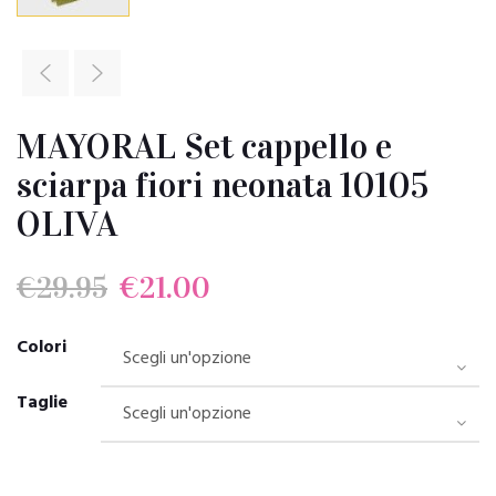
MAYORAL Set cappello e
sciarpa fiori neonata 10105
OLIVA
Il
Il
€
29.95
€
21.00
prezzo
prezzo
Colori
originale
attuale
Taglie
era:
è: