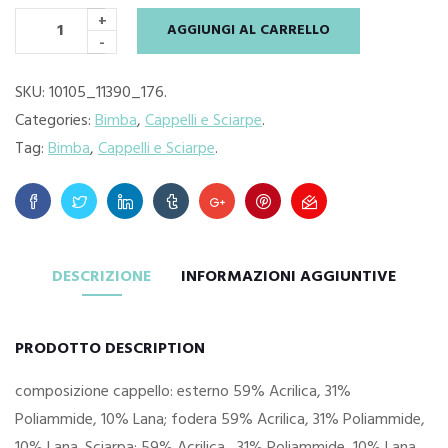
€29.95.
€21.00.
+
AGGIUNGI AL CARRELLO
-
SKU:
10105_11390_176
.
Categories:
Bimba
,
Cappelli e Sciarpe
.
Tag:
Bimba
,
Cappelli e Sciarpe
.
DESCRIZIONE
INFORMAZIONI AGGIUNTIVE
PRODOTTO DESCRIPTION
composizione cappello: esterno 59% Acrilica, 31%
Poliammide, 10% Lana; fodera 59% Acrilica, 31% Poliammide,