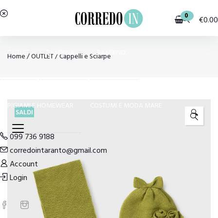
0
€
0.00
OUTLET
BAMBINA
BAMBINO
Home
/
OUTLET
/
Cappelli e Sciarpe
PIGIAMI E HOMEWEAR
COSTUMI E MODA MARE
SALDI
🔍
099 736 9188
corredointaranto@gmail.com
Account
Login