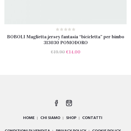
BOBOLI Maglietta jersey fantasia “bicicletta” per bimbo
313030 POMODORO
Il
Il
€
19.90
€
14.00
prezzo
prezzo
originale
attuale
era:
è:
€19.90.
€14.00.
HOME
CHI SIAMO
SHOP
CONTATTI