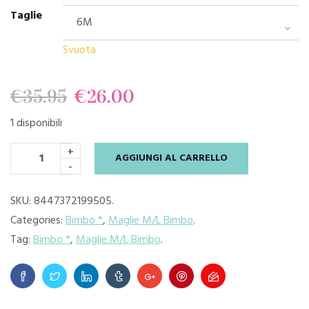
Taglie
Svuota
Il
Il
€
35.95
€
26.00
1 disponibili
prezzo
prezzo
+
AGGIUNGI AL CARRELLO
originale
attuale
-
era:
è:
SKU:
8447372199505
.
Categories:
Bimbo *
,
Maglie M/L Bimbo
.
€35.95.
€26.00.
Tag:
Bimbo *
,
Maglie M/L Bimbo
.