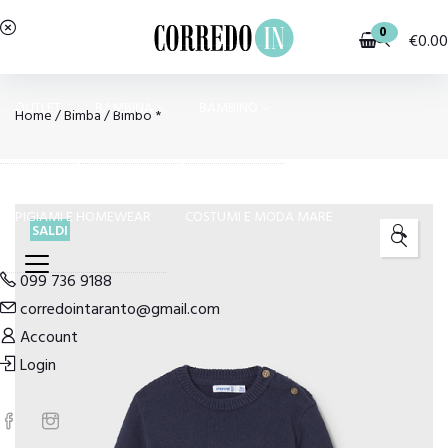
0
€
0.00
OUTLET
BAMBINA
BAMBINO
Home
/
Bimba
/
Bimbo *
PIGIAMI E HOMEWEAR
COSTUMI E MODA MARE
SALDI
🔍
099 736 9188
corredointaranto@gmail.com
Account
Login