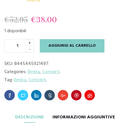
Svuota
Il
Il
€
52.95
€
38.00
1 disponibili
prezzo
prezzo
+
AGGIUNGI AL CARRELLO
originale
attuale
-
era:
è:
SKU:
8445445921497
.
Categories:
Bimba
,
Completi
.
€52.95.
€38.00.
Tag:
Bimba
,
Completi
.
DESCRIZIONE
INFORMAZIONI AGGIUNTIVE