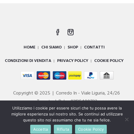
era:
è:
€45.95.
€33.00.
HOME
CHI SIAMO
SHOP
CONTATTI
CONDIZIONI DI VENDITA
PRIVACY POLICY
COOKIE POLICY
Copyright © 2025 | Corredo In - Viale Liguria, 24/26
Taranto | P. Iva 03135490732
Utilizziamo i cookie per essere sicuri che tu possa avere la
Powered by
DIGITALL
migliore esperienza sul nostro sito. Se continui ad utilizzare
questo sito noi assumiamo che tu ne sia felice.
Accetta
Rifiuta
Cookie Policy