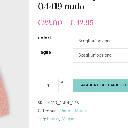
04419 nudo
€
22.00
–
€
42.95
Colori
Taglie
+
AGGIUNGI AL CARRELLO
-
SKU:
4419_1584_176
.
Categories:
Bimba
,
Maglie
.
Tag:
Bimba
,
Maglie
.