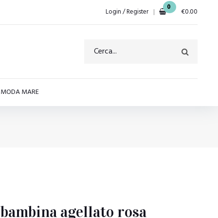
0
Login / Register
€
0.00
E MODA MARE
bambina agellato rosa