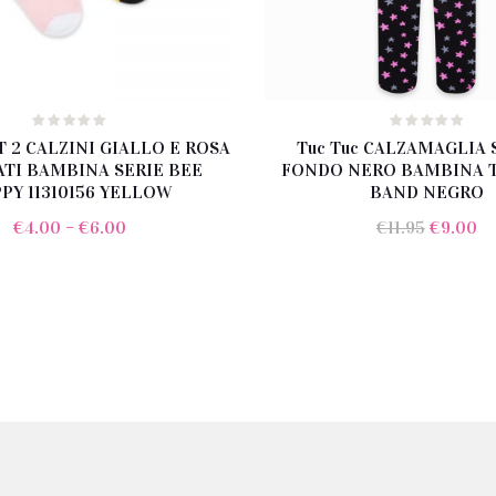
ET 2 CALZINI GIALLO E ROSA
Tuc Tuc CALZAMAGLIA
TI BAMBINA SERIE BEE
FONDO NERO BAMBINA 
PY 11310156 YELLOW
BAND NEGRO
Il
Il
€
4.00
–
€
6.00
€
11.95
€
9.00
prezzo
pr
original
at
era:
è:
€11.95.
€9