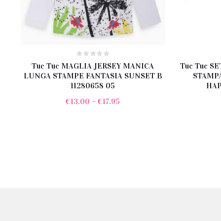
Tuc Tuc MAGLIA JERSEY MANICA
Tuc Tuc S
LUNGA STAMPE FANTASIA SUNSET B
STAMPA
11280658 05
HAP
€
13.00
–
€
17.95