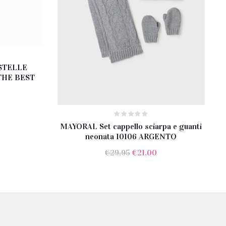
 STELLE
THE BEST
ezzo
MAYORAL Set cappello sciarpa e guanti
e
tuale
neonata 10106 ARGENTO
Il
Il
€
29.95
€
21.00
.00.
prezzo
prezzo
originale
attuale
era:
è:
€29.95.
€21.00.