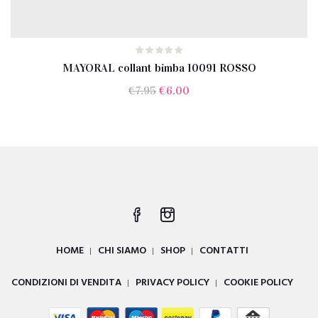
MAYORAL collant bimba 10091 ROSSO
Il
Il
€
7.95
€
6.00
prezzo
prezzo
originale
attuale
era:
è:
€7.95.
€6.00.
HOME
CHI SIAMO
SHOP
CONTATTI
CONDIZIONI DI VENDITA
PRIVACY POLICY
COOKIE POLICY