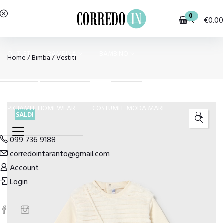
0
€
0.00
OUTLET
BAMBINA
BAMBINO
Home
/
Bimba
/
Vestiti
PIGIAMI E HOMEWEAR
COSTUMI E MODA MARE
SALDI
🔍
099 736 9188
corredointaranto@gmail.com
Account
Login