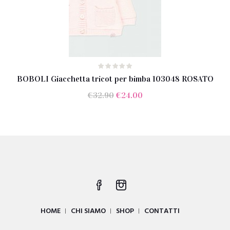
BOBOLI Giacchetta tricot per bimba 103048 ROSATO
Il
Il
€
32.90
€
24.00
prezzo
prezzo
originale
attuale
era:
è:
€32.90.
€24.00.
HOME
CHI SIAMO
SHOP
CONTATTI