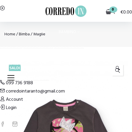
0
€
0.00
OUTLET
BAMBINA
BAMBINO
Home
/
Bimba
/
Maglie
PIGIAMI E HOMEWEAR
COSTUMI E MODA MARE
SALDI
🔍
099 736 9188
corredointaranto@gmail.com
Account
Login