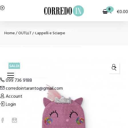
0
€
0.00
OUTLET
BAMBINA
BAMBINO
Home
/
OUTLET
/
Cappelli e Sciarpe
PIGIAMI E HOMEWEAR
COSTUMI E MODA MARE
SALDI
🔍
099 736 9188
corredointaranto@gmail.com
Account
Login