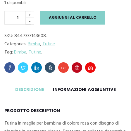
1 disponibili
prezzo
prezzo
+
AGGIUNGI AL CARRELLO
originale
attuale
-
era:
è:
SKU:
8447333143608
.
Categories:
Bimba
,
Tutine
.
€34.95.
€25.00.
Tag:
Bimba
,
Tutine
.
DESCRIZIONE
INFORMAZIONI AGGIUNTIVE
PRODOTTO DESCRIPTION
Tutina in maglia per bambina di colore rosa con disegno di