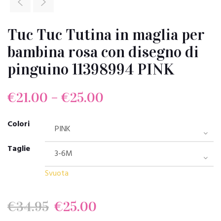
Tuc Tuc Tutina in maglia per
bambina rosa con disegno di
pinguino 11398994 PINK
€
21.00
–
€
25.00
Colori
Taglie
Svuota
Il
Il
€
34.95
€
25.00