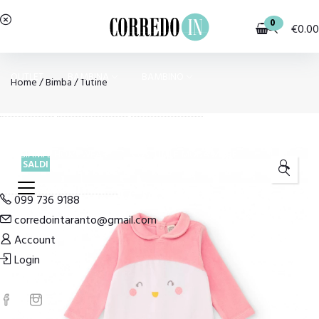
0
€
0.00
OUTLET
BAMBINA
BAMBINO
Home
/
Bimba
/
Tutine
PIGIAMI E HOMEWEAR
COSTUMI E MODA MARE
SALDI
🔍
099 736 9188
corredointaranto@gmail.com
Account
Login