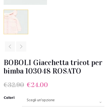
BOBOLI Giacchetta tricot per
bimba 103048 ROSATO
Il
Il
€
32.90
€
24.00
prezzo
prezzo
Colori