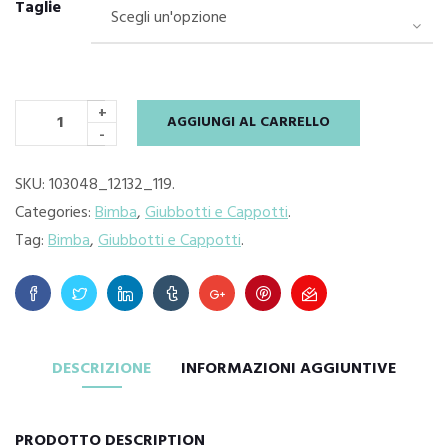
originale
attuale
Taglie
era:
è:
€32.90.
€24.00.
+
AGGIUNGI AL CARRELLO
-
SKU:
103048_12132_119
.
Categories:
Bimba
,
Giubbotti e Cappotti
.
Tag:
Bimba
,
Giubbotti e Cappotti
.
DESCRIZIONE
INFORMAZIONI AGGIUNTIVE
PRODOTTO DESCRIPTION