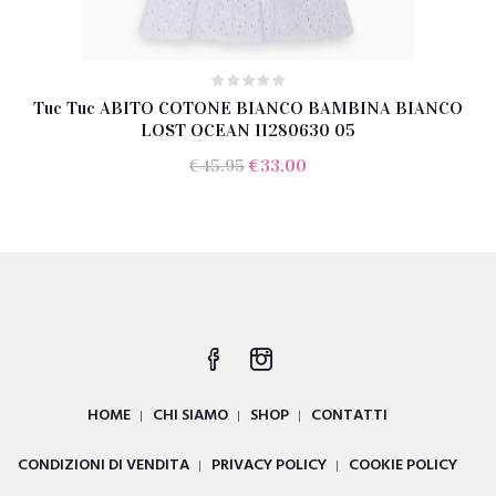
Tuc Tuc ABITO COTONE BIANCO BAMBINA BIANCO
LOST OCEAN 11280630 05
Il
Il
€
45.95
€
33.00
prezzo
prezzo
originale
attuale
era:
è:
€45.95.
€33.00.
HOME
CHI SIAMO
SHOP
CONTATTI
CONDIZIONI DI VENDITA
PRIVACY POLICY
COOKIE POLICY