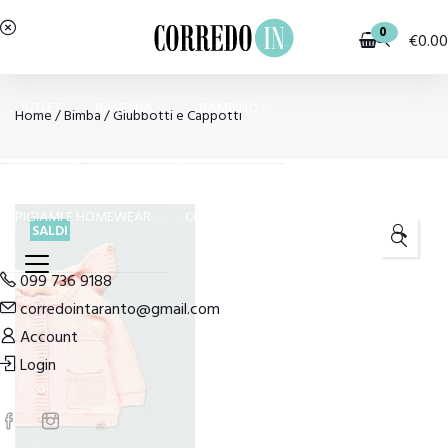
0
€
0.00
OUTLET
BAMBINA
BAMBINO
Home
/
Bimba
/
Giubbotti e Cappotti
PIGIAMI E HOMEWEAR
COSTUMI E MODA MARE
SALDI
🔍
099 736 9188
corredointaranto@gmail.com
Account
Login