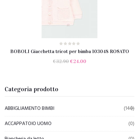
BOBOLI Giacchetta tricot per bimba 103048 ROSATO
Il
Il
€
32.90
€
24.00
prezzo
prezzo
originale
attuale
era:
è:
Categoria prodotto
€32.90.
€24.00.
ABBIGLIAMENTO BIMBI
(140)
ACCAPPATOIO UOMO
(0)