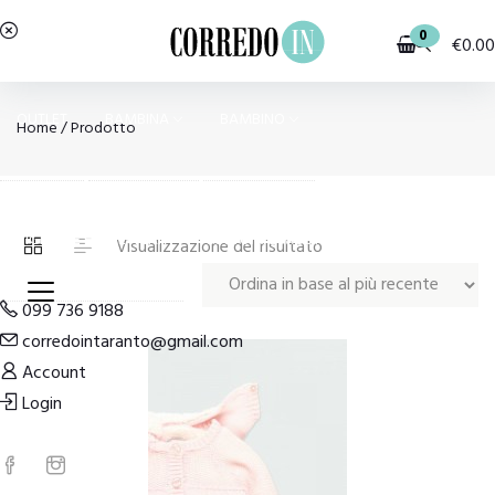
0
€
0.00
OUTLET
BAMBINA
BAMBINO
Home
/ Prodotto
PIGIAMI E HOMEWEAR
COSTUMI E MODA MARE
Visualizzazione del risultato
099 736 9188
corredointaranto@gmail.com
Account
Login