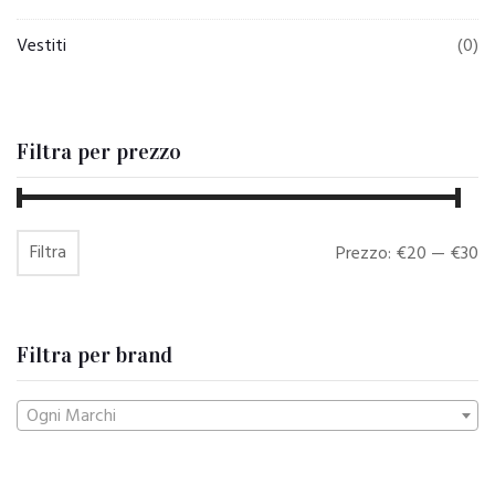
Vestiti
(0)
Filtra per prezzo
Filtra
Prezzo
Prezzo
Prezzo:
€20
—
€30
Min
Max
Filtra per brand
Ogni Marchi