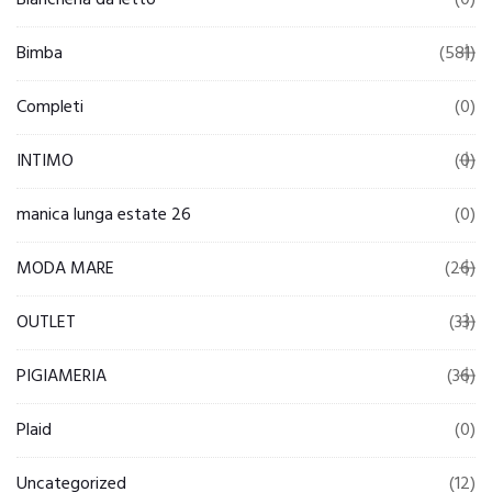
Biancheria da letto
(0)
Bimba
(581)
Completi
(0)
INTIMO
(0)
manica lunga estate 26
(0)
MODA MARE
(26)
OUTLET
(33)
PIGIAMERIA
(36)
Plaid
(0)
Uncategorized
(12)