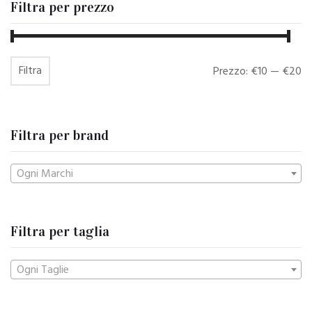
Filtra per prezzo
Filtra
Prezzo
Prezzo
Prezzo:
€10
—
€20
Min
Max
Filtra per brand
Ogni Marchi
Filtra per taglia
Ogni Taglie