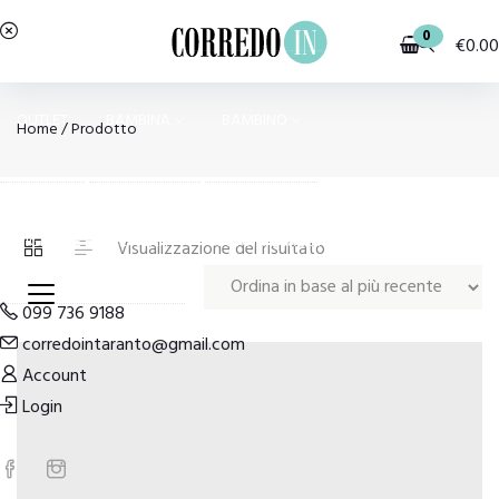
0
€
0.00
OUTLET
BAMBINA
BAMBINO
Home
/ Prodotto
PIGIAMI E HOMEWEAR
COSTUMI E MODA MARE
Visualizzazione del risultato
099 736 9188
corredointaranto@gmail.com
Account
Login