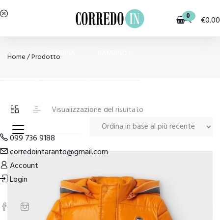
0
€
0.00
OUTLET
BAMBINA
BAMBINO
Home
/ Prodotto
PIGIAMI E HOMEWEAR
COSTUMI E MODA MARE
Visualizzazione del risultato
099 736 9188
corredointaranto@gmail.com
Account
Login