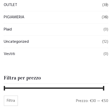
OUTLET
(33)
PIGIAMERIA
(36)
Plaid
(0)
Uncategorized
(12)
Vestiti
(0)
Filtra per prezzo
Filtra
Prezzo
Prezzo
Prezzo:
€30
—
€50
Min
Max