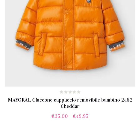
MAYORAL Giaccone cappuccio removibile bambino 2482
Cheddar
€
35.00
–
€
49.95