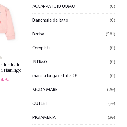
ACCAPPATOIO UOMO
(0)
Biancheria da letto
(0)
Bimba
(581)
Completi
(0)
INTIMO
(0)
r bimba in
14 flamingo
manica lunga estate 26
(0)
29.95
MODA MARE
(26)
OUTLET
(33)
PIGIAMERIA
(36)