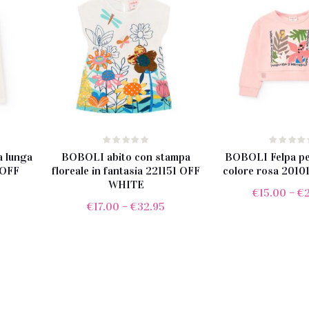
 lunga
BOBOLI abito con stampa
BOBOLI Felpa pe
 OFF
floreale in fantasia 221151 OFF
colore rosa 2010
WHITE
€
15.00
–
€
5
€
17.00
–
€
32.95