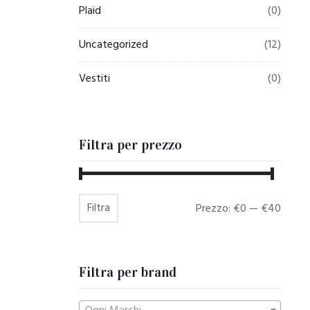
Plaid
(0)
Uncategorized
(12)
Vestiti
(0)
Filtra per prezzo
Filtra
Prezzo
Prezzo
Prezzo:
€0
—
€40
Min
Max
Filtra per brand