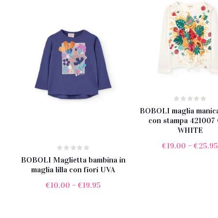
al
più
recente
BOBOLI maglia manica
con stampa 421007
WHITE
€
19.00
–
€
25.9
BOBOLI Maglietta bambina in
maglia lilla con fiori UVA
€
10.00
–
€
19.95