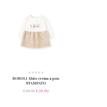
BOBOLI Abito crema a pois
STAMPATO
Il
Il
€
39.95
€
20.00
prezzo
prezzo
originale
attuale