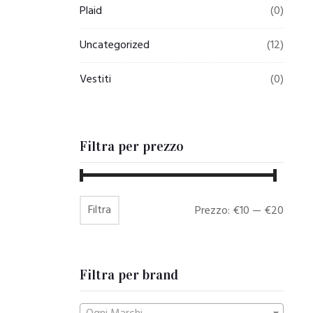
Plaid
(0)
Uncategorized
(12)
Vestiti
(0)
Filtra per prezzo
Filtra
Prezzo
Prezzo
Prezzo:
€10
—
€20
Min
Max
Filtra per brand