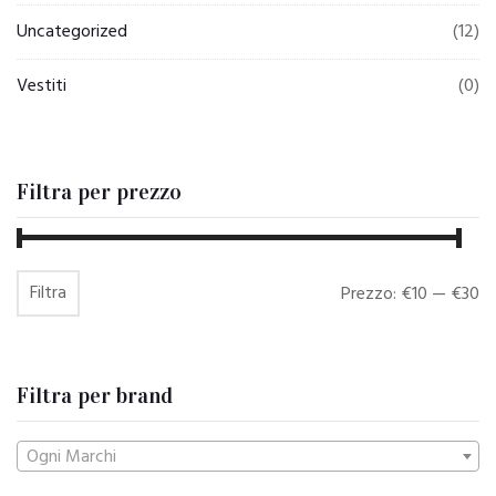
Uncategorized
(12)
Vestiti
(0)
Filtra per prezzo
Filtra
Prezzo
Prezzo
Prezzo:
€10
—
€30
Min
Max
Filtra per brand
Ogni Marchi