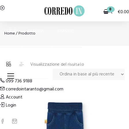
0
€
0.00
OUTLET
BAMBINA
BAMBINO
Home
/ Prodotto
PIGIAMI E HOMEWEAR
COSTUMI E MODA MARE
Visualizzazione del risultato
099 736 9188
corredointaranto@gmail.com
Account
Login