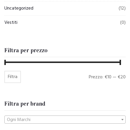
Uncategorized
(12)
Vestiti
(0)
Filtra per prezzo
Filtra
Prezzo
Prezzo
Prezzo:
€10
—
€20
Min
Max
Filtra per brand
Ogni Marchi