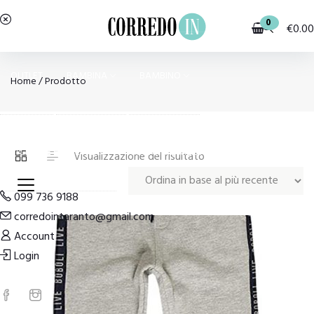
0
€
0.00
OUTLET
BAMBINA
BAMBINO
Home
/ Prodotto
PIGIAMI E HOMEWEAR
COSTUMI E MODA MARE
Visualizzazione del risultato
099 736 9188
corredointaranto@gmail.com
Account
Login