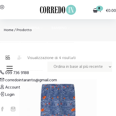
0
€
0.00
OUTLET
BAMBINA
BAMBINO
Home
/ Prodotto
PIGIAMI E HOMEWEAR
COSTUMI E MODA MARE
Ordina
Visualizzazione di 4 risultati
in
base
099 736 9188
al
corredointaranto@gmail.com
più
Account
recente
Login