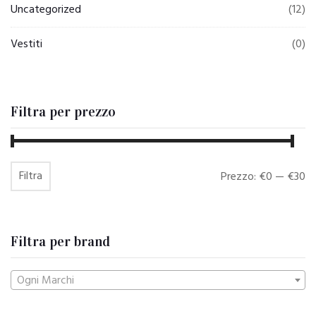
Uncategorized
(12)
Vestiti
(0)
Filtra per prezzo
Filtra
Prezzo
Prezzo
Prezzo:
€0
—
€30
Min
Max
Filtra per brand
Ogni Marchi