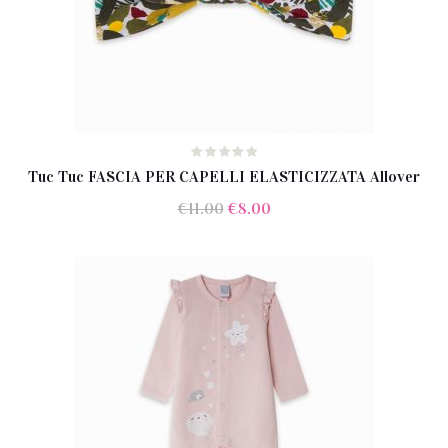
Tuc Tuc FASCIA PER CAPELLI ELASTICIZZATA Allover
Il
Il
€
11.00
€
8.00
prezzo
prezzo
originale
attuale
era:
è:
€11.00.
€8.00.