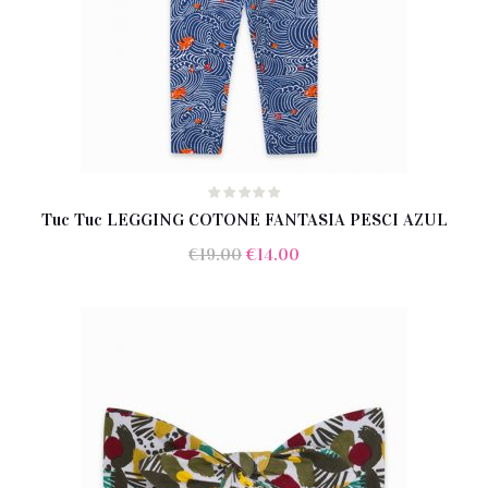
Tuc Tuc LEGGING COTONE FANTASIA PESCI AZUL
Il
Il
€
19.00
€
14.00
prezzo
prezzo
originale
attuale
era:
è:
€19.00.
€14.00.