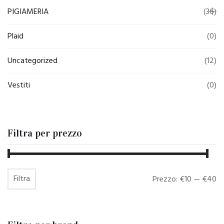
PIGIAMERIA
(36)
Plaid
(0)
Uncategorized
(12)
Vestiti
(0)
Filtra per prezzo
Filtra
Prezzo
Prezzo
Prezzo:
€10
—
€40
Min
Max