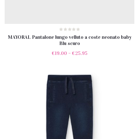
MAYORAL Pantalone lungo velluto a coste neonato baby
Blu scuro
€
19.00
–
€
25.95