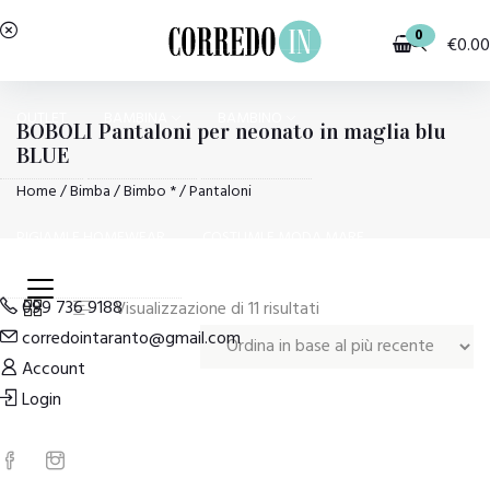
0
€
0.00
OUTLET
BAMBINA
BAMBINO
BOBOLI Pantaloni per neonato in maglia blu
BLUE
Home
/
Bimba
/
Bimbo *
/ Pantaloni
PIGIAMI E HOMEWEAR
COSTUMI E MODA MARE
099 736 9188
Ordina
Visualizzazione di 11 risultati
corredointaranto@gmail.com
in
Account
base
Login
al
più
recente