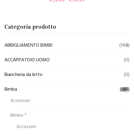
Categoria prodotto
ABBIGLIAMENTO BIMBI
(140)
ACCAPPATOIO UOMO
(0)
Biancheria da letto
(0)
Bimba
(581)
(193)
(20)
(57)
(25)
(26)
(57)
(41)
(18)
(12)
(19)
(11)
(11)
(7)
(2)
(2)
(5)
(2)
(0)
(2)
(2)
(2)
(2)
(0)
(0)
(1)
Accessori
Bimbo *
Accessori