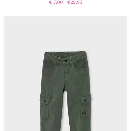
€
17.00
–
€
22.95