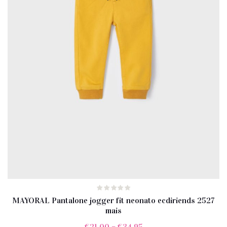
MAYORAL Pantalone jogger fit neonato ecdiriends 2527
mais
€
21.00
–
€
34.95