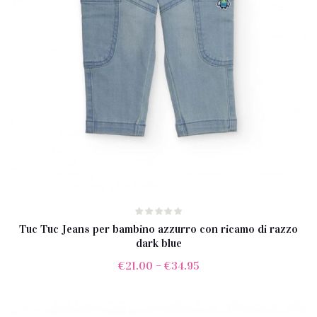
Tuc Tuc Jeans per bambino azzurro con ricamo di razzo
dark blue
€
21.00
–
€
34.95